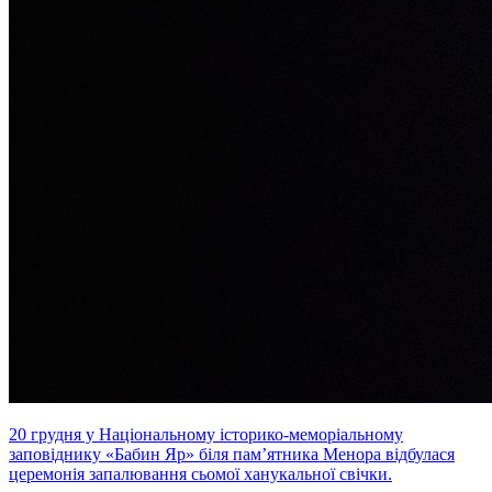
20 грудня у Національному історико-меморіальному
заповіднику «Бабин Яр» біля пам’ятника Менора відбулася
церемонія запалювання сьомої ханукальної свічки.