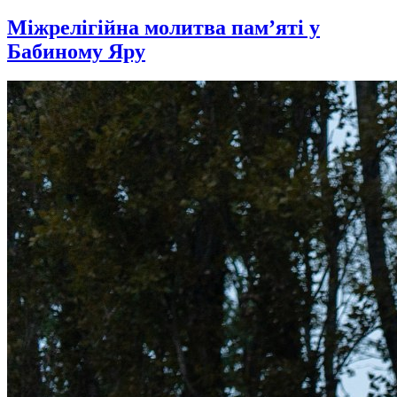
Міжрелігійна молитва пам’яті у
Бабиному Яру