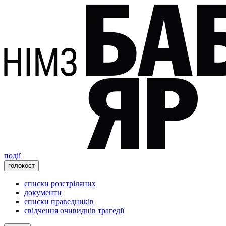
події
голокост
списки розстріляних
документи
списки праведників
свідчення очивидців трагедії