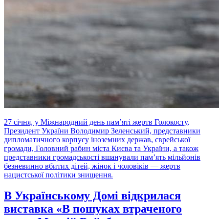
27 січня, у Міжнародний день пам’яті жертв Голокосту,
Президент України Володимир Зеленський, представники
дипломатичного корпусу іноземних держав, єврейської
громади, Головний рабин міста Києва та України, а також
представники громадськості вшанували пам’ять мільйонів
безневинно вбитих дітей, жінок і чоловіків — жертв
нацистської політики знищення.
В Українському Домі відкрилася
виставка «В пошуках втраченого