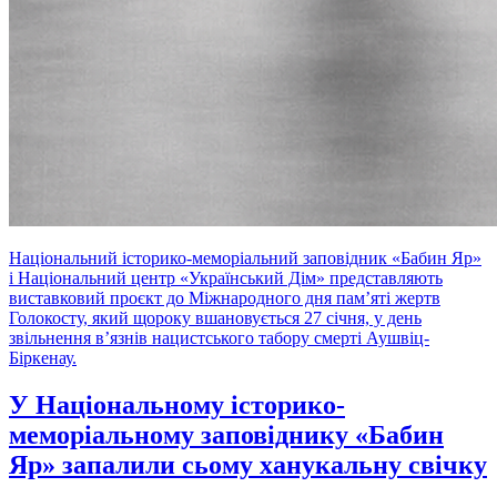
Національний історико-меморіальний заповідник «Бабин Яр»
і Національний центр «Український Дім» представляють
виставковий проєкт до Міжнародного дня пам’яті жертв
Голокосту, який щороку вшановується 27 січня, у день
звільнення в’язнів нацистського табору смерті Аушвіц-
Біркенау.
У Національному історико-
меморіальному заповіднику «Бабин
Яр» запалили сьому ханукальну свічку