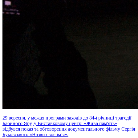
29 вересня, у межах програми заходів до 84-ї річниці трагедії
Бабиного Яру, у Виставковому центрі «Жива пам'ять»
відбувся показ та обговорення документального фільму Сергія
Буковського «Назви своє ім’я».