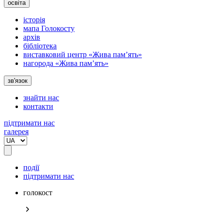
освіта
історія
мапа Голокосту
архів
бібліотека
виставковий центр «Жива пам’ять»
нагорода «Жива пам’ять»
зв'язок
знайти нас
контакти
підтримати нас
галерея
події
підтримати нас
голокост