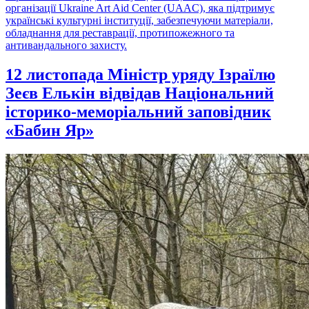
організації Ukraine Art Aid Center (UAAC), яка підтримує
українські культурні інституції, забезпечуючи матеріали,
обладнання для реставрації, протипожежного та
антивандального захисту.
12 листопада Міністр уряду Ізраїлю
Зеєв Елькін відвідав Національний
історико-меморіальний заповідник
«Бабин Яр»