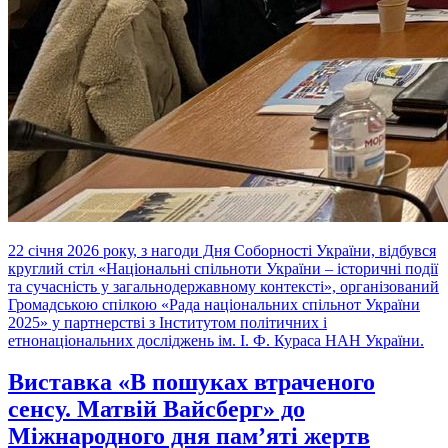
22 січня 2026 року, з нагоди Дня Соборності України, відбувся
круглий стіл «Національні спільноти України – історичні події
та сучасність у загальнодержавному контексті», організований
Громадською спілкою «Рада національних спільнот України
2025» у партнерстві з Інститутом політичних і
етнонаціональних досліджень ім. І. Ф. Кураса НАН України.
Виставка «В пошуках втраченого
сенсу. Матвій Вайсберг» до
Міжнародного дня пам’яті жертв