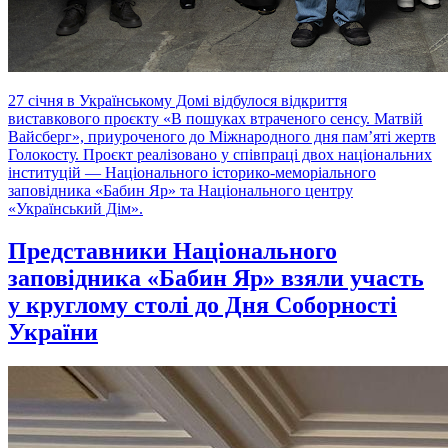
27 січня в Українському Домі відбулося відкриття
виставкового проєкту «В пошуках втраченого сенсу. Матвій
Вайсберг», приуроченого до Міжнародного дня пам’яті жертв
Голокосту. Проєкт реалізовано у співпраці двох національних
інституцій — Національного історико-меморіального
заповідника «Бабин Яр» та Національного центру
«Український Дім».
Представники Національного
заповідника «Бабин Яр» взяли участь
у круглому столі до Дня Соборності
України