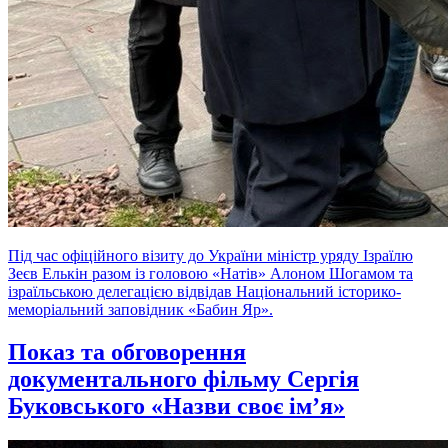
Під час офіційного візиту до України міністр уряду Ізраїлю
Зеєв Елькін разом із головою «Натів» Алоном Шогамом та
ізраїльською делегацією відвідав Національний історико-
меморіальний заповідник «Бабин Яр».
Показ та обговорення
документального фільму Сергія
Буковського «Назви своє ім’я»