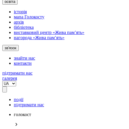
освіта
історія
мапа Голокосту
архів
бібліотека
виставковий центр «Жива пам’ять»
нагорода «Жива пам’ять»
зв'язок
знайти нас
контакти
підтримати нас
галерея
події
підтримати нас
голокост