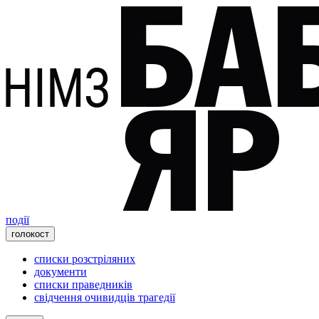
події
голокост
списки розстріляних
документи
списки праведників
свідчення очивидців трагедії