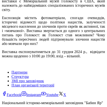
виставки є Меморіальний музей Голокосту в США, який
належить до найвідоміших спеціалізованих історичних музеїв
світу.
Експозиція містить фотоматеріали, спогади очевидців,
історичні відомості щодо політики нацистів, залученості
місцевого населення до злочинів проти євреїв як активної, так
і «мовчазної». Виставка звертається до одного з центральних
питань про Голокост: як Голокост став можливим? Чому
більшість пересічних людей підтримували злочини нацистів
або мовчали про них?
Виставка експонуватиметься до 31 грудня 2024 р., відвідати
можна щоденно з 10:00 до 19:00, вхід – вільний.
Партнери
Структура
ЗМІ про заповідник
План організації території
Facebook
Instagram
Youtube
X
Національний історико-меморіальний заповідник "Бабин Яр"