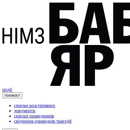
події
голокост
списки розстріляних
документи
списки праведників
свідчення очивидців трагедії