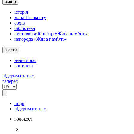
освіта
історія
мапа Голокосту
архів
бібліотека
виставковий центр «Жива пам’ять»
нагорода «Жива пам’ять»
зв'язок
знайти нас
контакти
підтримати нас
галерея
події
підтримати нас
голокост