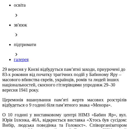
освіта
зв'язок
підтримати
галерея
29 вересня у Києві відбудуться пам’ятні заходи, приурочені до
83-х роковин від початку трагічних подій у Бабиному Яру –
масового вбивства євреїв, українців, ромів та людей інших
національностей, скоєного гітлерівцями упродовж 29–30
вересня 1941 року.
Церемонія вшанування пам’яті жертв масових розстрілів
відбудеться о 9 годині біля пам’ятного знака «Менора».
О 10 годині у виставковому центрі НІМЗ «Бабин Яр», вул.
Юрія Іллєнка, 46А, відкриється виставка «Хтось був сусідом:
Вибір, людська поведінка та Голокост». Співорганізатором