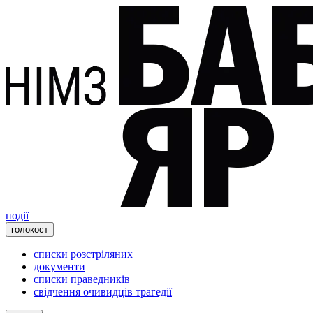
події
голокост
списки розстріляних
документи
списки праведників
свідчення очивидців трагедії