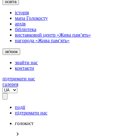
освіта
історія
мапа Голокосту
архів
бібліотека
виставковий центр «Жива пам’ять»
нагорода «Жива пам’ять»
зв'язок
знайти нас
контакти
підтримати нас
галерея
події
підтримати нас
голокост